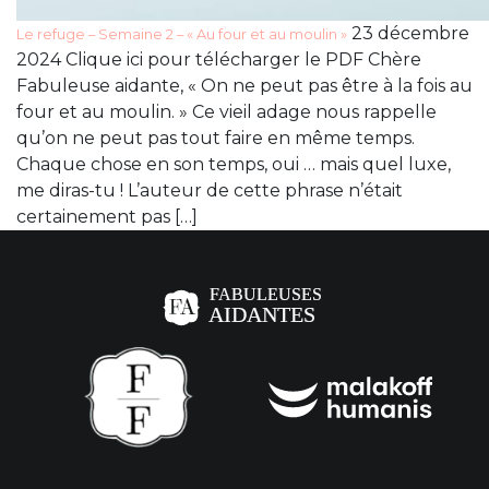
23 décembre
Le refuge – Semaine 2 – « Au four et au moulin »
2024 Clique ici pour télécharger le PDF Chère
Fabuleuse aidante, « On ne peut pas être à la fois au
four et au moulin. » Ce vieil adage nous rappelle
qu’on ne peut pas tout faire en même temps.
Chaque chose en son temps, oui … mais quel luxe,
me diras-tu ! L’auteur de cette phrase n’était
certainement pas […]