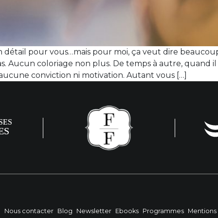
un détail pour vous…mais pour moi, ça veut dire beaucoup
. Aucun coloriage non plus. De temps à autre, quand il sen
s aucune conviction ni motivation. Autant vous […]
?
Nous contacter
Blog
Newsletter
Ebooks
Programmes
Mentions 