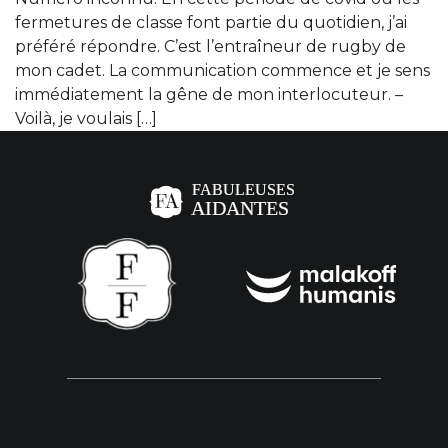
fermetures de classe font partie du quotidien, j’ai
préféré répondre. C’est l’entraîneur de rugby de
mon cadet. La communication commence et je sens
immédiatement la gêne de mon interlocuteur. –
Voilà, je voulais […]