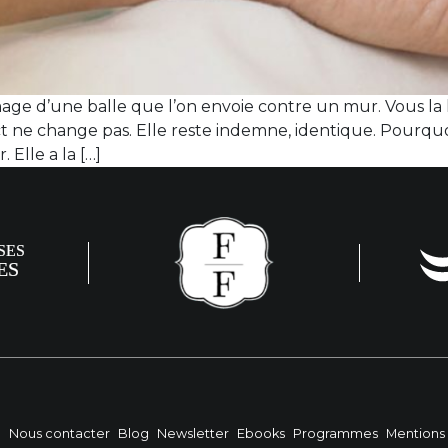
image d’une balle que l’on envoie contre un mur. Vous la 
ect ne change pas. Elle reste indemne, identique. Pourq
. Elle a la […]
?
Nous contacter
Blog
Newsletter
Ebooks
Programmes
Mentions 