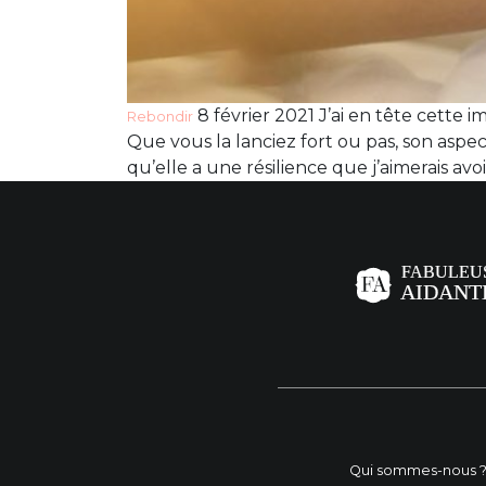
8 février 2021 J’ai en tête cette 
Rebondir
Que vous la lanciez fort ou pas, son asp
qu’elle a une résilience que j’aimerais avoir
Qui sommes-nous 