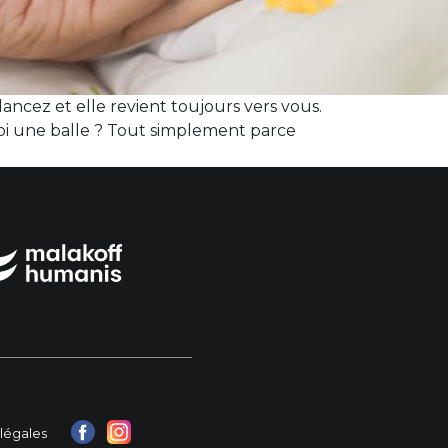
lancez et elle revient toujours vers vous.
uoi une balle ? Tout simplement parce
légales