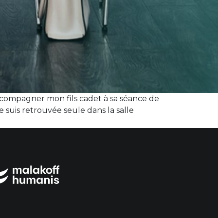
’accompagner mon fils cadet à sa séance de
e suis retrouvée seule dans la salle