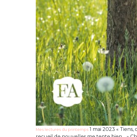
1 mai 2023 « Tiens, 
Mes lectures du printemps
recueil de nouvelles me tente bien… » Chèr