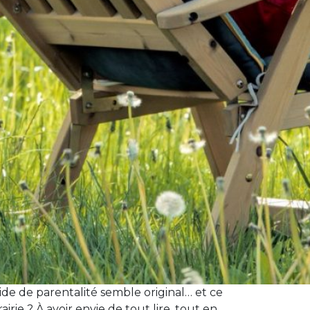
ide de parentalité semble original… et ce
ie ? À avoir envie de tout lire, tout en