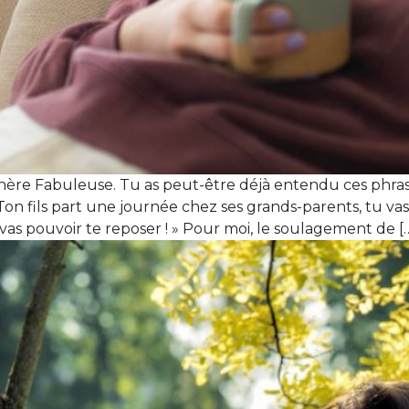
ère Fabuleuse. Tu as peut-être déjà entendu ces phrases
 Ton fils part une journée chez ses grands-parents, tu vas
 vas pouvoir te reposer ! » Pour moi, le soulagement de [