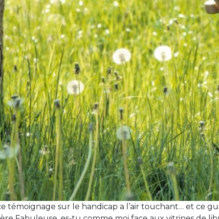
ce témoignage sur le handicap a l’air touchant… et ce gu
e Fabuleuse, es-tu comme moi face aux vitrines de librair