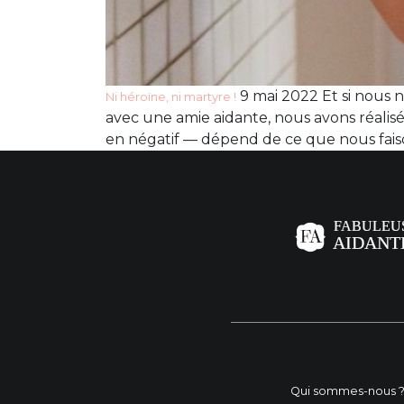
9 mai 2022 Et si nous 
Ni héroïne, ni martyre !
avec une amie aidante, nous avons réalis
en négatif — dépend de ce que nous faiso
Qui sommes-nous 