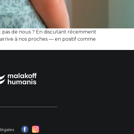
ait pas de nous ? En discutant récemment
 arrive à nos proches — en positif comme
légales