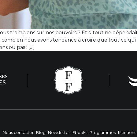
nous trompions sur nos pouvoirs ? Et si tout ne dépend
é combien nous avons tendance à croire que tout ce qui
ns ou pas : […]
?
Nous contacter
Blog
Newsletter
Ebooks
Programmes
Mentions 