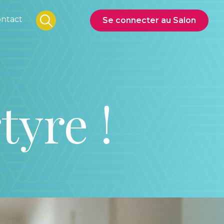
ntact
Se connecter au Salon
tyre !