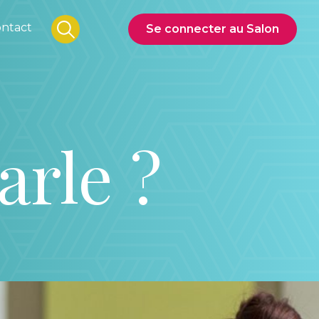
ntact
Se connecter au Salon
arle ?