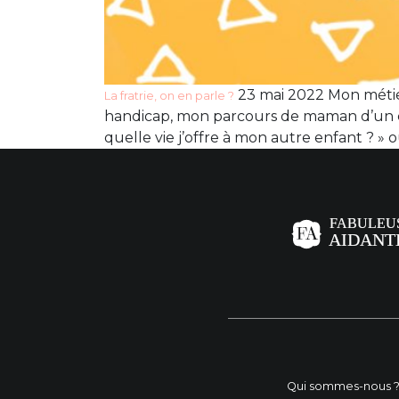
23 mai 2022 Mon métie
La fratrie, on en parle ?
handicap, mon parcours de maman d’un e
quelle vie j’offre à mon autre enfant ? » 
Qui sommes-nous 