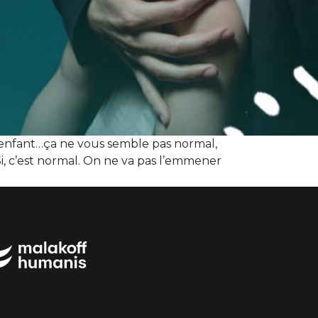
on enfant…ça ne vous semble pas normal,
i, c’est normal. On ne va pas l’emmener