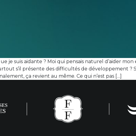
 que je suis aidante ? Moi qui pensais naturel d’aider m
rtout s’il présente des difficultés de développement ? S
inalement, ça revient au même. Ce qui n’est pas […]