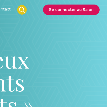
ntact
Se connecter au Salon
veux
nts
ts »