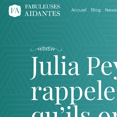
Accueil
Blog
Newsl
Julia Pe
rappele
qu’ils o