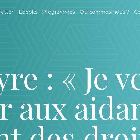
etter
Ebooks
Programmes
Qui sommes-nous ?
Co
yre : « Je 
r aux aida
nt des droi