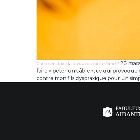
28 mars 
Comment faire la paix avec moi-même ?
faire « péter un câble », ce qui provoqu
contre mon fils dyspraxique pour un simp