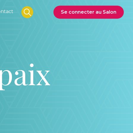
ntact
Se connecter au Salon
paix