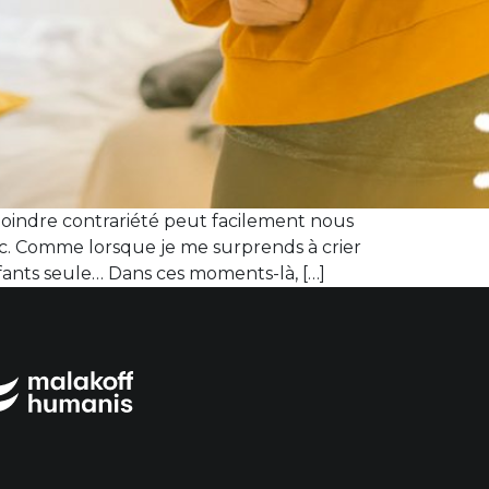
moindre contrariété peut facilement nous
ec. Comme lorsque je me surprends à crier
fants seule… Dans ces moments-là, […]