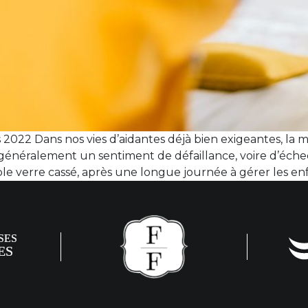
2022 Dans nos vies d’aidantes déjà bien exigeantes, la 
e généralement un sentiment de défaillance, voire d’éch
le verre cassé, après une longue journée à gérer les en