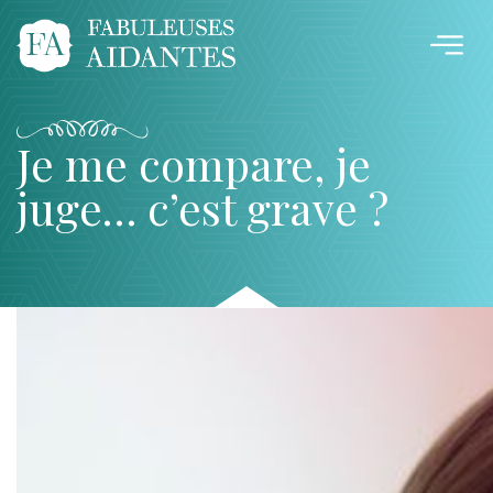
Je me compare, je
juge… c’est grave ?