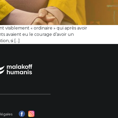
 visiblement « ordinaire » qui après avoir
ts avaient eu le courage d’avoir un
on, si […]
légales