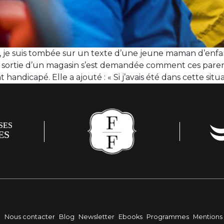
, je suis tombée sur un texte d’une jeune maman d’enfant
 la sortie d’un magasin s’est demandée comment ces paren
dicapé. Elle a ajouté : « Si j’avais été dans cette situati
?
Nous contacter
Blog
Newsletter
Ebooks
Programmes
Mentions 