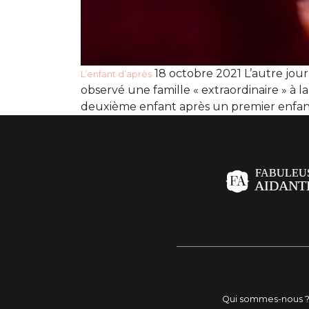
18 octobre 2021 L’autre jour
L’enfant d’après
observé une famille « extraordinaire » à
deuxième enfant après un premier enfant han
Qui sommes-nous 