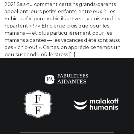
2021 Sais-tu comment certains grands-parents
appellent leurs petits-enfants, entre eux ? Les
« chic-ouf », pour « chic ils arrivent » puis « ouf, ils
repartent » ! ^^ Eh bien je crois que pour les
mamans — et plus particulièrement pour les
mamans aidantes — les vacances d’été sont aussi
des « chic-ouf ». Certes, on apprécie ce temps un
peu suspendu où le stress […]