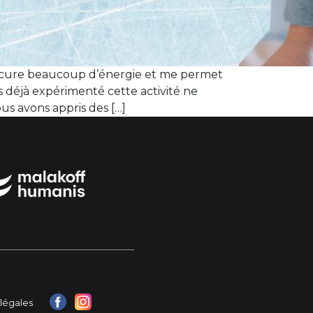
procure beaucoup d’énergie et me permet
 déjà expérimenté cette activité ne
us avons appris des […]
légales