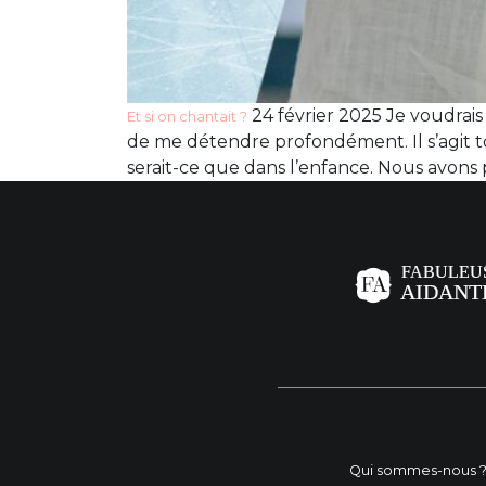
24 février 2025 Je voudrai
Et si on chantait ?
de me détendre profondément. Il s’agit t
serait-ce que dans l’enfance. Nous avons 
Qui sommes-nous 