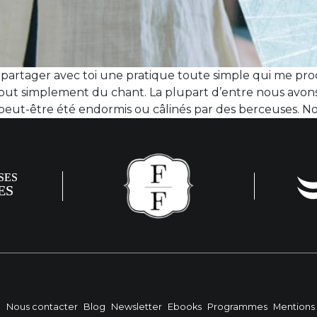
s partager avec toi une pratique toute simple qui me 
out simplement du chant. La plupart d’entre nous avons
peut-être été endormis ou câlinés par des berceuses. No
?
Nous contacter
Blog
Newsletter
Ebooks
Programmes
Mentions 