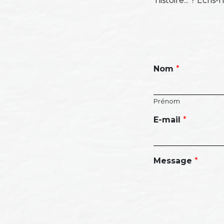
histoire... ? Écr
Nom
*
Prénom
E-mail
*
Message
*