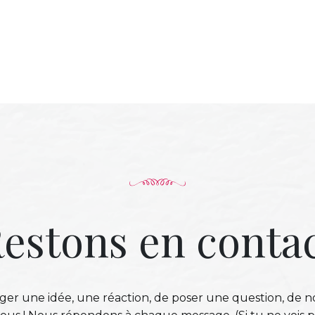
estons en conta
ger une idée, une réaction, de poser une question, de n