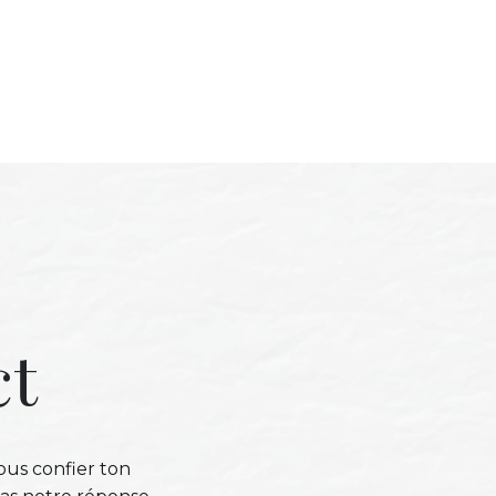
ct
ous confier ton