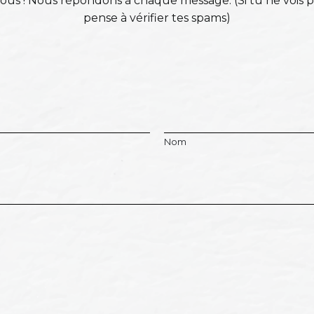
is-nous ! Nous répondons à chaque message. (Si tu ne vois 
pense à vérifier tes spams)
Nom