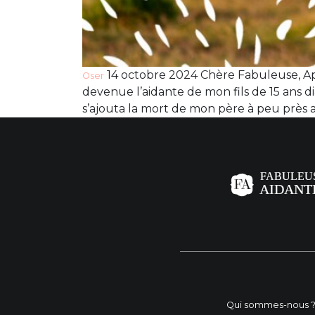
14 octobre 2024 Chère Fabuleuse, Apr
Oser
devenue l’aidante de mon fils de 15 ans d
s’ajouta la mort de mon père à peu prè
Qui sommes-nous 