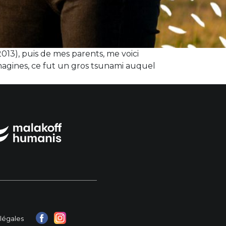
13), puis de mes parents, me voici
imagines, ce fut un gros tsunami auquel
légales