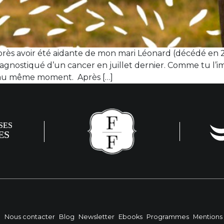
ès avoir été aidante de mon mari Léonard (décédé en 20
iagnostiqué d’un cancer en juillet dernier. Comme tu l’
s au même moment. Après […]
?
Nous contacter
Blog
Newsletter
Ebooks
Programmes
Mentions 